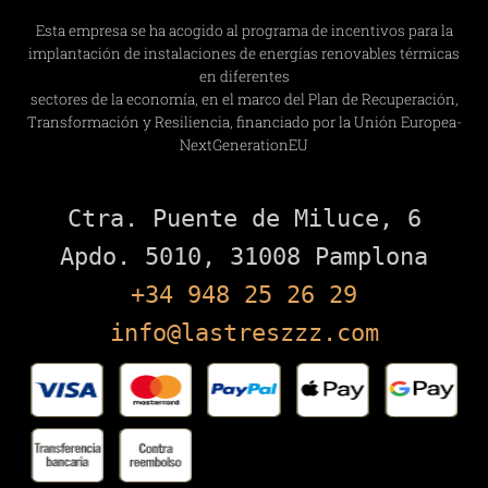
Esta empresa se ha acogido al programa de incentivos para la
implantación de instalaciones de energías renovables térmicas
en diferentes
sectores de la economía, en el marco del Plan de Recuperación,
Transformación y Resiliencia, financiado por la Unión Europea-
NextGenerationEU
Ctra. Puente de Miluce, 6

+34 948 25 26 29
info@lastreszzz.com