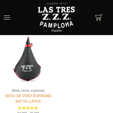
látex
,
recta
,
suprema
BOTA DE VINO SUPREMA
RECTA LÁTEX
62.00
€
-
76.00
€