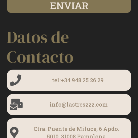
Datos de
Contacto
tel:+34 948 25 26 29
info@lastreszzz.com
Ctra. Puente de Miluce, 6 Apdo.
5010, 31008 Pamplona