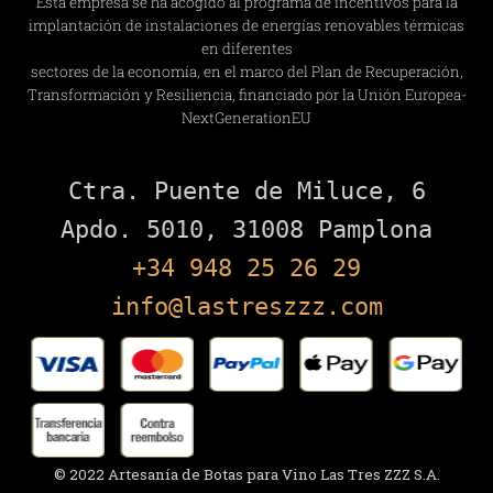
Esta empresa se ha acogido al programa de incentivos para la
implantación de instalaciones de energías renovables térmicas
en diferentes
sectores de la economía, en el marco del Plan de Recuperación,
Transformación y Resiliencia, financiado por la Unión Europea-
NextGenerationEU
Ctra. Puente de Miluce, 6

+34 948 25 26 29
info@lastreszzz.com
© 2022 Artesanía de Botas para Vino Las Tres ZZZ S.A.