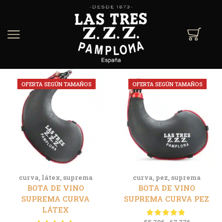
OFERTA SEGÚN TAMAÑOS
OFERTA SEGÚN TAMAÑOS
curva
,
látex
,
suprema
curva
,
pez
,
suprema
BOTA DE VINO
BOTA DE VINO
SUPREMA CURVA
SUPREMA CURVA PEZ
LÁTEX
55.79
€
-
67.77
€