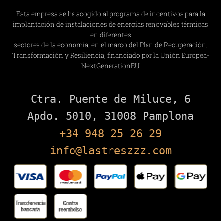
Esta empresa se ha acogido al programa de incentivos para la
implantación de instalaciones de energías renovables térmicas
en diferentes
sectores de la economía, en el marco del Plan de Recuperación,
Transformación y Resiliencia, financiado por la Unión Europea-
NextGenerationEU
Ctra. Puente de Miluce, 6

+34 948 25 26 29
info@lastreszzz.com