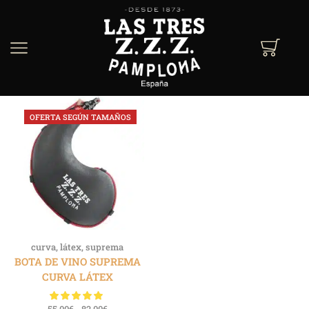
OFERTA SEGÚN TAMAÑOS
curva
,
látex
,
suprema
BOTA DE VINO SUPREMA
CURVA LÁTEX
55.00
€
-
82.00
€