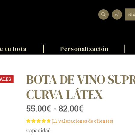
Bl
e tu bota
Personalización
BOTA DE VINO SUP
ALES
CURVA LÁTEX
55.00
€
-
82.00
€
(
11
valoraciones de clientes)
Capacidad