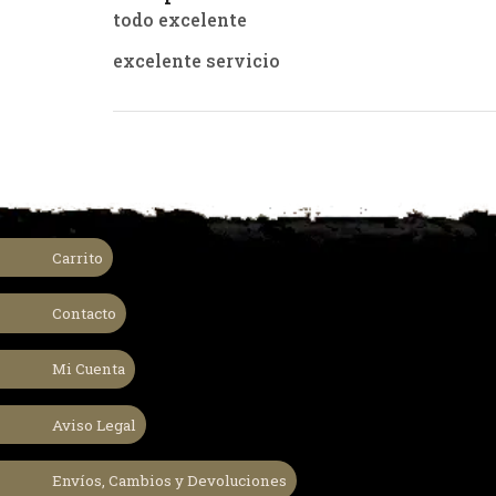
todo excelente
excelente servicio
Francisco García miguez
–
Buenisimo
Carrito
Contacto
Camila Bustamante Cordero
–
Mi Cuenta
mi padre está encantado con la calidad y e
Gracias !
Aviso Legal
Envíos, Cambios y Devoluciones