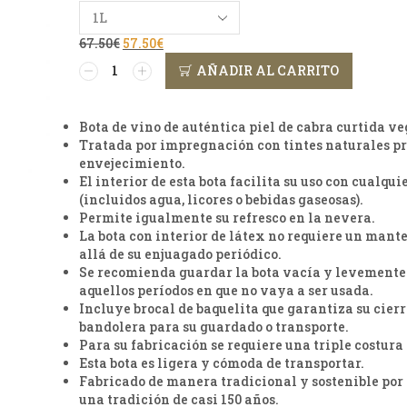
67.50
€
57.50
€
AÑADIR AL CARRITO
Bota de vino de auténtica piel de cabra curtida v
Tratada por impregnación con tintes naturales pr
envejecimiento.
El interior de esta bota facilita su uso con cualqui
(incluidos agua, licores o bebidas gaseosas).
Permite igualmente su refresco en la nevera.
La bota con interior de látex no requiere un man
allá de su enjuagado periódico.
Se recomienda guardar la bota vacía y levement
aquellos períodos en que no vaya a ser usada.
Incluye brocal de baquelita que garantiza su cier
bandolera para su guardado o transporte.
Para su fabricación se requiere una triple costur
Esta bota es ligera y cómoda de transportar.
Fabricado de manera tradicional y sostenible por
una tradición de casi 150 años.