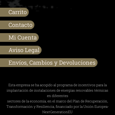
J. Antonio
–
Carrito
BUEN PRODUCTO
BUENA CALIDAD Y TEXTURA DE LA PANA. \r\nEN
Contacto
ESPERA DE PODER UTILIZARLA Y PODER DAR MI
OPINION, PARECE BUEN PRODUCTO.
Mi Cuenta
Aviso Legal
Envíos, Cambios y Devoluciones
RAMON
–
Baja relación calidad-precio
Esta empresa se ha acogido al programa de incentivos para la
implantación de instalaciones de energías renovables térmicas
en diferentes
Maria
–
sectores de la economía, en el marco del Plan de Recuperación,
La bota es preciosa. La he comprado para un regalo y
Transformación y Resiliencia, financiado por la Unión Europea-
seguro que llama la atención porque está poco vista.
NextGenerationEU