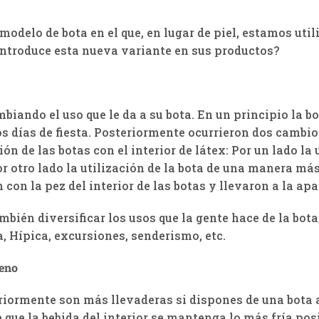
odelo de bota en el que, en lugar de piel, estamos util
introduce esta nueva variante en sus productos?
mbiando el uso que le da a su bota. En un principio la 
y los días de fiesta. Posteriormente ocurrieron dos camb
ón de las botas con el interior de látex: Por un lado la
or otro lado la utilización de la bota de una manera m
n la pez del interior de las botas y llevaron a la apari
mbién diversificar los usos que la gente hace de la bota
, Hípica, excursiones, senderismo, etc.
reno
iormente son más llevaderas si dispones de una bota al
 que la bebida del interior se mantenga lo más fría po