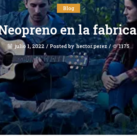
Blog
 Neopreno en la fabric
julio 1, 2022
/
Posted by
hector.perez
/
1175