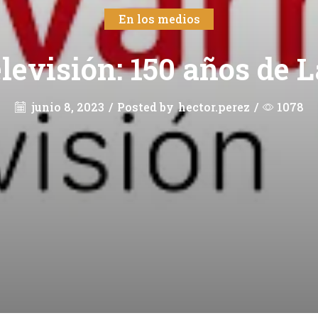
En los medios
levisión: 150 años de L
junio 8, 2023
/
Posted by
hector.perez
/
1078