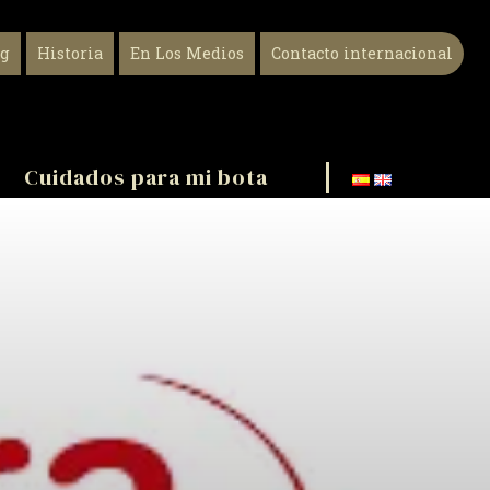
og
Historia
En Los Medios
Contacto internacional
Cuidados para mi bota