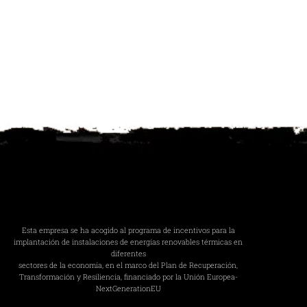
Esta empresa se ha acogido al programa de incentivos para la
implantación de instalaciones de energías renovables térmicas en
diferentes
sectores de la economía, en el marco del Plan de Recuperación,
Transformación y Resiliencia, financiado por la Unión Europea-
NextGenerationEU