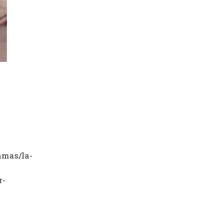
amas/la-
r-