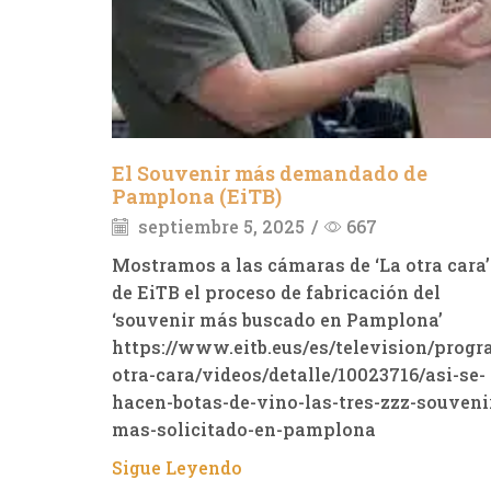
El Souvenir más demandado de
Pamplona (EiTB)
septiembre 5, 2025
/
667
Mostramos a las cámaras de ‘La otra cara’
de EiTB el proceso de fabricación del
‘souvenir más buscado en Pamplona’
https://www.eitb.eus/es/television/progr
otra-cara/videos/detalle/10023716/asi-se-
hacen-botas-de-vino-las-tres-zzz-souveni
mas-solicitado-en-pamplona
Sigue Leyendo