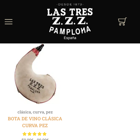
clásica
,
curva
,
pez
BOTA DE VINO CLÁSICA
CURVA PEZ
50.00
€
-
90.00
€