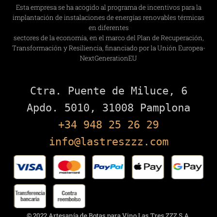
Esta empresa se ha acogido al programa de incentivos para la
implantación de instalaciones de energías renovables térmicas
en diferentes
sectores de la economía, en el marco del Plan de Recuperación,
Transformación y Resiliencia, financiado por la Unión Europea-
NextGenerationEU
Ctra. Puente de Miluce, 6

+34 948 25 26 29
info@lastreszzz.com
© 2022 Artesanía de Botas para Vino Las Tres ZZZ S.A.