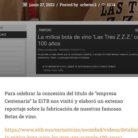
junio 27, 2022
/
Posted by
orbetec2
/
1034
Para celebrar la concesión del título de “empresa
Centenaria” la EiTB nos visitó y elaboró un extenso
reportaje sobre la fabricación de nuestras famosas
Botas de vino.
https://www.eitb.eus/es/noticias/sociedad/videos/detall
la-mitica-bota-vino-las-tres-zzz-cumple-100-anos/